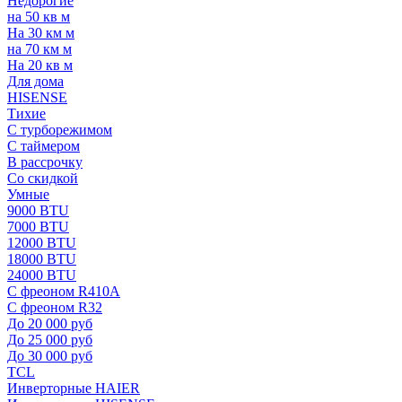
Недорогие
на 50 кв м
На 30 км м
на 70 км м
На 20 кв м
Для дома
HISENSE
Тихие
С турборежимом
С таймером
В рассрочку
Со скидкой
Умные
9000 BTU
7000 BTU
12000 BTU
18000 BTU
24000 BTU
С фреоном R410A
С фреоном R32
До 20 000 руб
До 25 000 руб
До 30 000 руб
TCL
Инверторные HAIER