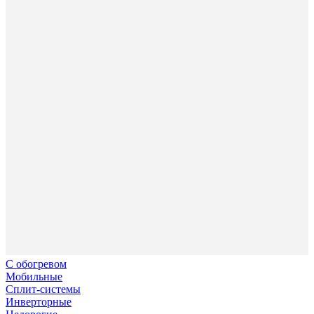
С обогревом
Мобильные
Сплит-системы
Инверторные