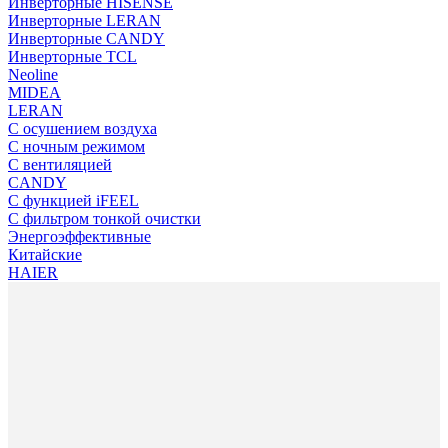
Инверторные HISENSE
Инверторные LERAN
Инверторные CANDY
Инверторные TCL
Neoline
MIDEA
LERAN
С осушением воздуха
С ночным режимом
С вентиляцией
CANDY
С функцией iFEEL
С фильтром тонкой очистки
Энергоэффективные
Китайские
HAIER