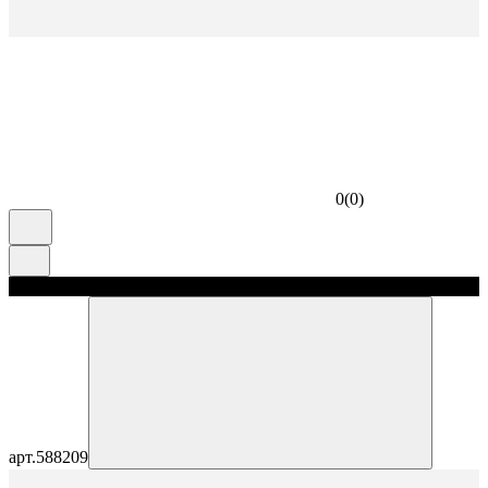
0
(
0
)
скидка 5%
арт.
588209