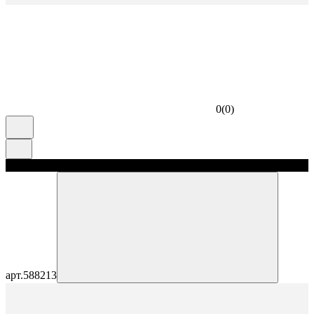
0
(
0
)
скидка 5%
арт.
588213