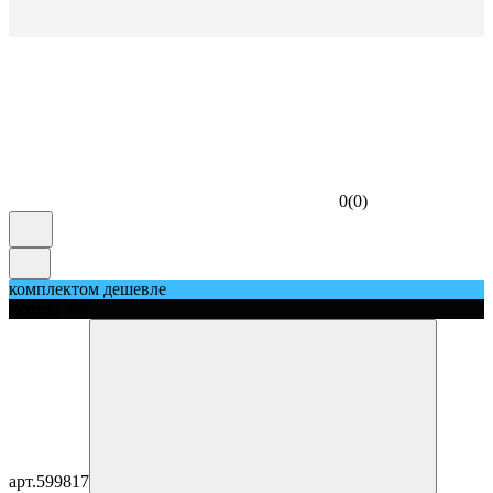
0
(
0
)
комплектом дешевле
скидка 8%
арт.
599817