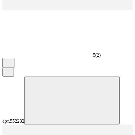
5
(
2
)
арт.
552232