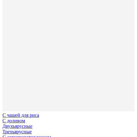
С чашей для риса
С доливом
Двухъярусные
Трехъярусные