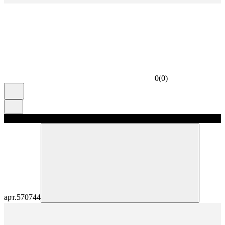
0
(
0
)
скидка 5%
арт.
570744