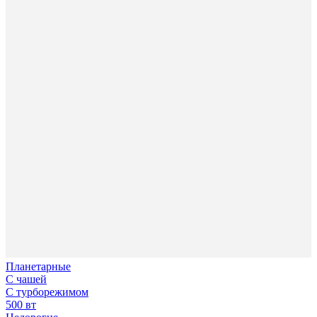
Планетарные
С чашей
С турборежимом
500 вт