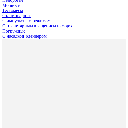
Недорогие
Мощные
Тестомесы
Стационарные
С импульсным режимом
С планетарным вращением насадок
Погружные
С насадкой-блендером