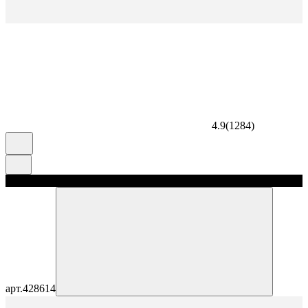
4.9
(
1284
)
скидка 5%
арт.
428614