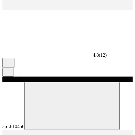
4.8
(
12
)
скидка 8%
арт.
610456