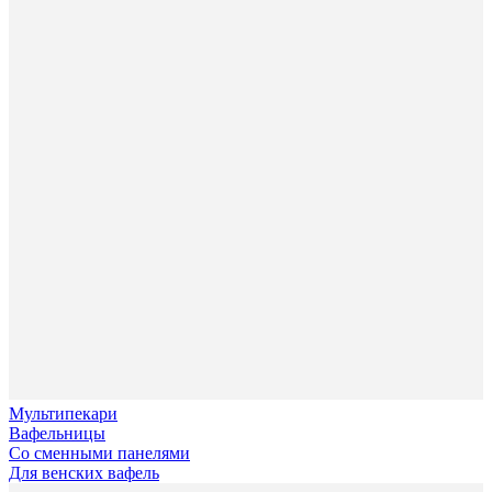
Мультипекари
Вафельницы
Со сменными панелями
Для венских вафель