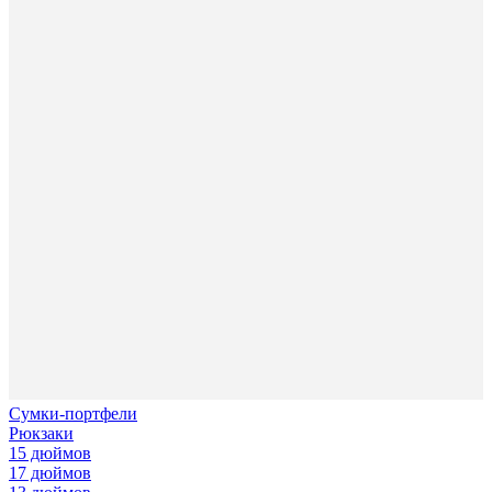
Сумки-портфели
Рюкзаки
15 дюймов
17 дюймов