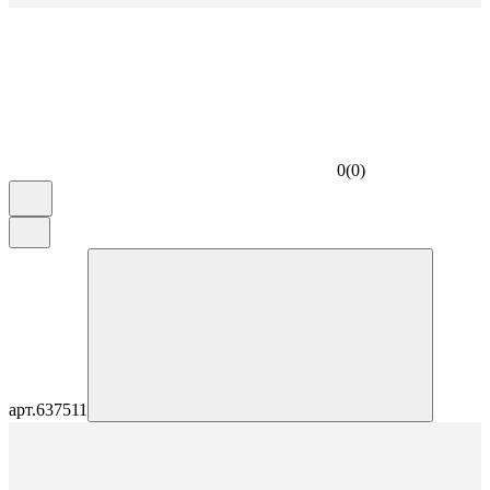
0
(
0
)
арт.
637511