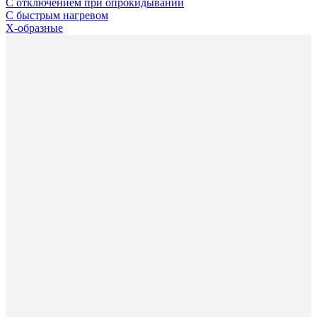
С отключением при опрокидывании
С быстрым нагревом
X-образные