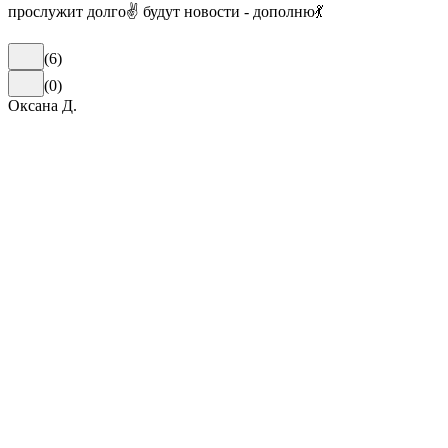
прослужит долго✌️ будут новости - дополню💃
(
6
)
(
0
)
Оксана Д.