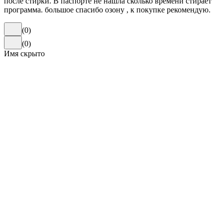
после стирки. В паспорте не нашла сколько времени стирает
программа. большое спасибо озону , к покупке рекомендую.
(
0
)
(
0
)
Имя скрыто