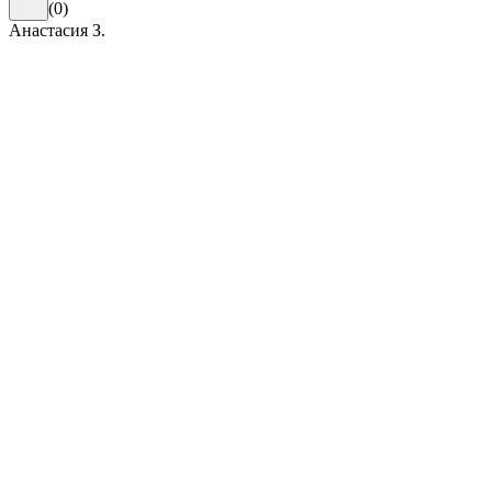
(
0
)
Анастасия З.