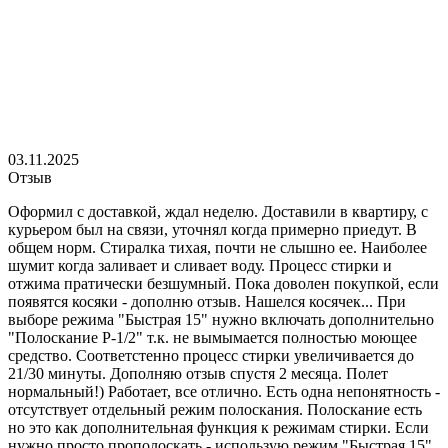
03.11.2025
Отзыв
Оформил с доставкой, ждал неделю. Доставили в квартиру, с
курьером был на связи, уточнял когда примерно приедут. В
общем норм. Стиралка тихая, почти не слышно ее. Наиболее
шумит когда заливает и сливает воду. Процесс стирки и
отжима пратически безшумный. Пока доволен покупкой, если
появятся косяки - дополню отзыв. Нашелся косячек... При
выборе режима "Быстрая 15" нужно включать дополнительно
"Полоскание Р-1/2" т.к. не вымымается полностью моющее
средство. Соответстенно процесс стирки увеличивается до
21/30 минуты. Дополняю отзыв спустя 2 месяца. Полет
нормальный!) Работает, все отлично. Есть одна непонятность -
отсутствует отдельный режим полоскания. Полоскание есть
но это как дополнительная функция к режимам стирки. Если
нужно просто прополоскать - использую режим "Быстрая 15".