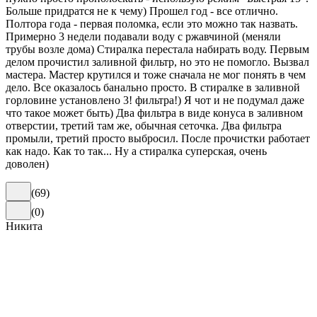
Больше придратся не к чему) Прошел год - все отлично.
Полтора года - первая поломка, если это можно так назвать.
Примерно 3 недели подавали воду с ржавчиной (меняли
трубы возле дома) Стиралка перестала набирать воду. Первым
делом прочистил заливной фильтр, но это не помогло. Вызвал
мастера. Мастер крутился и тоже сначала не мог понять в чем
дело. Все оказалось банально просто. В стиралке в заливной
горловине установлено 3! фильтра!) Я чот и не подумал даже
что такое может быть) Два фильтра в виде конуса в заливном
отверстии, третий там же, обычная сеточка. Два фильтра
промыли, третий просто выбросил. После прочистки работает
как надо. Как то так... Ну а стиралка суперская, очень
доволен)
(
69
)
(
0
)
Никита