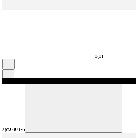
0
(
0
)
скидка 5%
арт.
630376