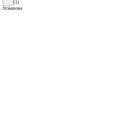
(
1
)
Усманова