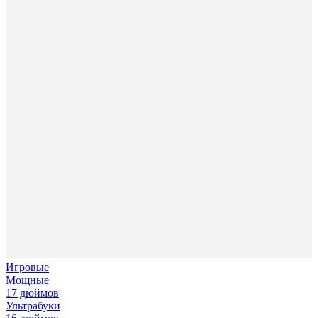
Игровые
Мощные
17 дюймов
Ультрабуки