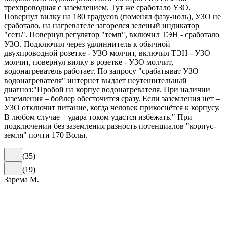
трехпроводная с заземлением. Тут же сработало УЗО,
Повернул вилку на 180 градусов (поменял фазу-ноль), УЗО не
сработало, на нагревателе загорелся зеленый индикатор
"сеть". Повернул регулятор "темп", включил ТЭН - сработало
УЗО. Подключил через удлиннитель к обычной
двухпроводной розетке - УЗО молчит, включил ТЭН - УЗО
молчит, повернул вилку в розетке - УЗО молчит,
водонагреватель работает. По запросу "срабатыват УЗО
водонагревателя" интернет выдает неутешительный
диагноз:"Пробой на корпус водонагревателя. При наличии
заземления – бойлер обесточится сразу. Если заземления нет –
УЗО отключит питание, когда человек прикоснётся к корпусу.
В любом случае – удара током удастся избежать." При
подключении без заземления разность потенциалов "корпус-
земля" почти 170 Вольт.
(
35
)
(
19
)
Зарема М.