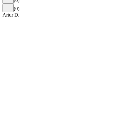
(
0
)
(
0
)
Artur D.