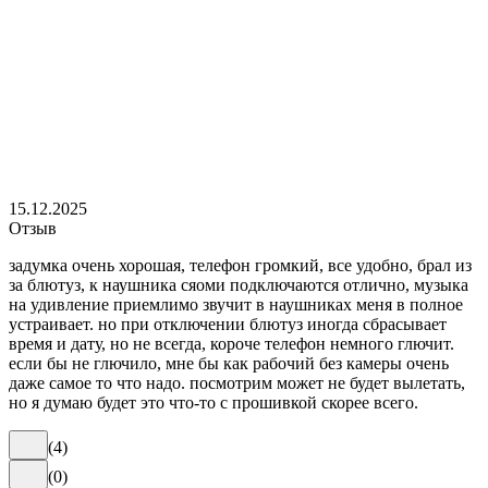
15.12.2025
Отзыв
задумка очень хорошая, телефон громкий, все удобно, брал из
за блютуз, к наушника сяоми подключаются отлично, музыка
на удивление приемлимо звучит в наушниках меня в полное
устраивает. но при отключении блютуз иногда сбрасывает
время и дату, но не всегда, короче телефон немного глючит.
если бы не глючило, мне бы как рабочий без камеры очень
даже самое то что надо. посмотрим может не будет вылетать,
но я думаю будет это что-то с прошивкой скорее всего.
(
4
)
(
0
)